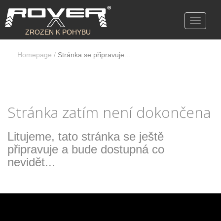
Toggle
navigati
ZROZEN K POHYBU
Homepage
/
Stránka se připravuje...
Stránka zatím není dokončena
Litujeme, tato stránka se ještě
připravuje a bude dostupná co
nevidět...