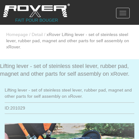
Toggle
navigati
FAIT POUR BOUGER
Homepage
/
Detail
/
xRover Lifting lever - set of steinless steel
lever, rubber pad, magnet and other parts for self assembly on
xRover.
Lifting lever - set of steinless steel lever, rubber pad,
magnet and other parts for self assembly on xRover.
Lifting lever - set of steinless steel lever, rubber pad, magnet and
other parts for self assembly on xRover.
ID:201029