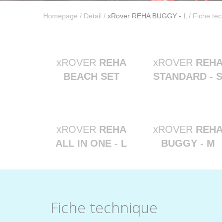
Homepage
/
Detail
/
xRover REHA BUGGY - L
/ Fiche te
xROVER
REHA
xROVER
REH
BEACH SET
STANDARD - 
xROVER
REHA
xROVER
REH
ALL IN ONE - L
BUGGY - M
Fiche technique