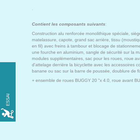
.
Contient les composants suivants
:
Construction alu renforcée monolithique spéciale, siège
matelassure, capote, grand sac arrière, tissu (moustiq
en fil) avec freins à tambour et blocage de stationnem
une fourche en aluminium, sangle de sécurité sur la 
modules supplémentaires, sac pour les roues, roue ava
d'attelage derrière la bicyclette avec les accessoires c
banane ou sac sur la barre de poussée, doublure de fi
ESSAYEZ LE xROVER
+ ensemble de roues BUGGY 20 "x 4.0, roue avant B
GRATUITEMENT
pendant une journée.
ESSAI
RÉSERVER