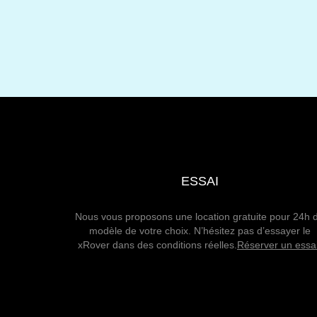
ESSAI
Nous vous proposons une location gratuite pour 24h 
modèle de votre choix. N’hésitez pas d’essayer le
xRover dans des conditions réelles.
Réserver un essa