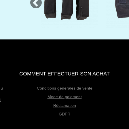
COMMENT EFFECTUER SON ACHAT
du
Conditions générales de vente
Mode de paiement
i
.
Réclamation
GDPR