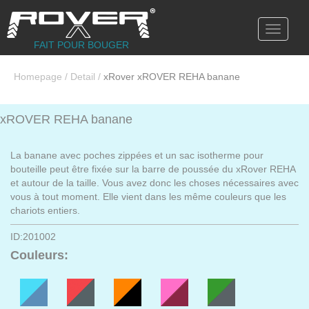
Toggle
navigati
FAIT POUR BOUGER
Homepage
/
Detail
/
xRover xROVER REHA banane
xROVER REHA banane
La banane avec poches zippées et un sac isotherme pour
bouteille peut être fixée sur la barre de poussée du xRover REHA
et autour de la taille. Vous avez donc les choses nécessaires avec
vous à tout moment. Elle vient dans les même couleurs que les
chariots entiers.
ID:201002
Couleurs: