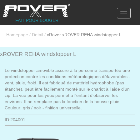
Toggle
navigati
FAIT POUR BOUGER
Homepage
/
Detail
/
xRover xROVER REHA windstopper L
xROVER REHA windstopper L
Le windstopper amovible assure à la personne transportée une
protection contre les conditions météorologiques défavorables -
vent, pluie, froid. Il est fabriqué de matériel hydrophobe (pas
étanche), peut être facilement monté sur le chariot à l'aide d'un
zip. La vue pour les yeux permet à l'enfant d'observer les
environs. Il ne remplace pas la fonction de la housse pluie.
Couleur: gris / noir - finition universelle.
ID:204001