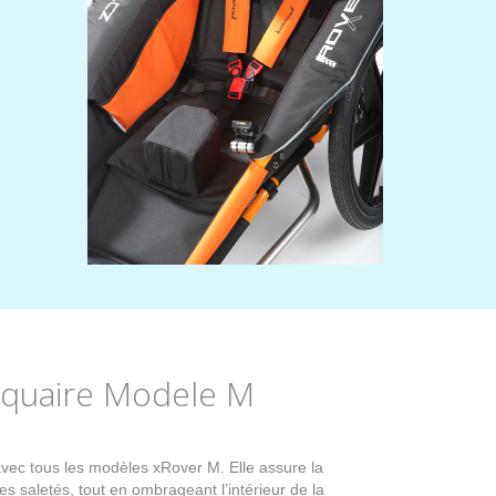
quaire Modele M
vec tous les modèles xRover M. Elle assure la
les saletés, tout en ombrageant l’intérieur de la