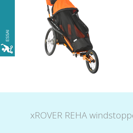
ESSAYEZ LE xROVER
GRATUITEMENT
pendant une journée.
ESSAI
RÉSERVER
xROVER REHA windstopp