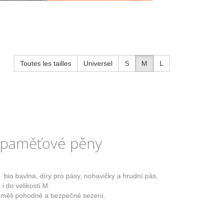
Toutes les tailles
Universel
S
M
L
 paměťové pěny
bio bavlna, díry pro pásy, nohavičky a hrudní pás,
i do velikosti M.
y měli pohodné a bezpečné sezení.