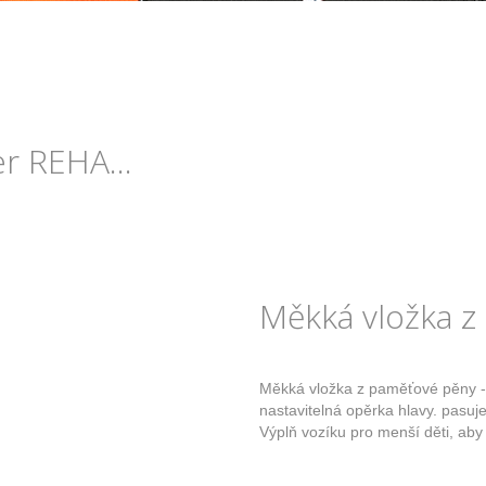
r REHA...
Měkká vložka z
Měkká vložka z paměťové pěny - 
nastavitelná opěrka hlavy. pasuje 
Výplň vozíku pro menší děti, ab