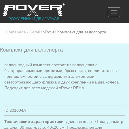
Toggle
navigati
РОЖДЕННЫЙ ДВИГАТЬСЯ
Homepage
/
Detail
/
xRover Комплект для велоспорта
Комплект для велоспорта
велосипедный комплект состоит из велосцепки с
быстроразъемными пряжками, брызговика, соединительных
принадлежностей с запирающими элементами,
светоотражающего флажка и двух креплений на два колеса.
Подходит для всех моделей xRover REHA.
ID:201004A
Технические характеристики
: Длина дышла: 71 см, диаметр
дышла: 30 мм, крыло: 40x26 см. Предназначен для