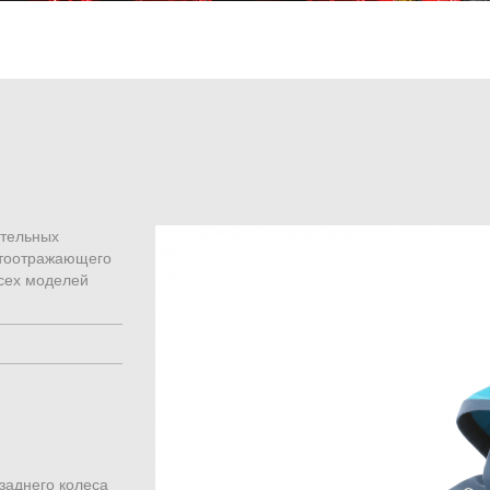
ительных
етоотражающего
всех моделей
заднего колеса