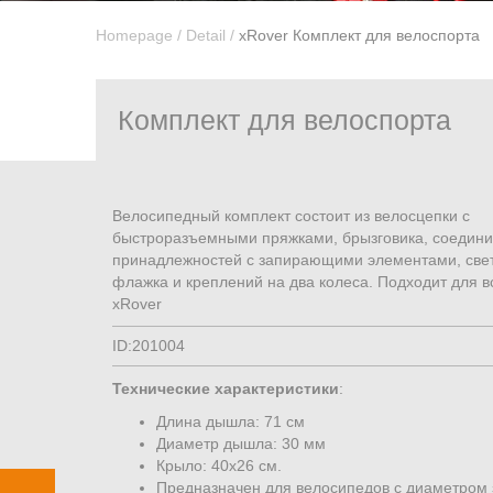
Homepage
/
Detail
/
xRover Комплект для велоспорта
Комплект для велоспорта
Велосипедный комплект состоит из велосцепки с
быстроразъемными пряжками, брызговика, соедин
принадлежностей с запирающими элементами, св
флажка и креплений на два колеса. Подходит для 
xRover
ID:201004
Технические характеристики
:
Длина дышла: 71 см
Диаметр дышла: 30 мм
Крыло: 40x26 см.
Предназначен для велосипедов с диаметром 