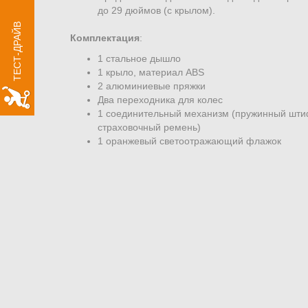
ПОПРОБУЙТЕ
до 29 дюймов (с крылом).
ТЕСТ-ДРАЙВ
xROVER на один день
Комплектация
:
БЕСПЛАТНО
1 стальное дышло
1 крыло, материал ABS
2 алюминиевые пряжки
РЕЗЕРВИРОВАТЬ
Два переходника для колес
1 соединительный механизм (пружинный штиф
страховочный ремень)
1 оранжевый светоотражающий флажок