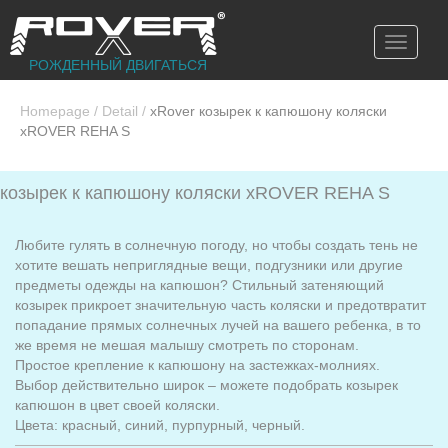
Toggle
navigati
РОЖДЕННЫЙ ДВИГАТЬСЯ
Homepage
/
Detail
/
xRover козырек к капюшону коляски
xROVER REHA S
козырек к капюшону коляски xROVER REHA S
Любите гулять в солнечную погоду, но чтобы создать тень не
хотите вешать неприглядные вещи, подгузники или другие
предметы одежды на капюшон? Стильный затеняющий
козырек прикроет значительную часть коляски и предотвратит
попадание прямых солнечных лучей на вашего ребенка, в то
же время не мешая малышу смотреть по сторонам.
Простое крепление к капюшону на застежках-молниях.
Выбор действительно широк – можете подобрать козырек
капюшон в цвет своей коляски.
Цвета: красный, синий, пурпурный, черный.