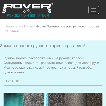
Toggle
navigati
РОЖДЕННЫЙ ДВИГАТЬСЯ
Homepage
/
Detail
/
xRover Замена правого ручного тормоза
ра левый
Замена правого ручного тормоза ра левый
Ручной тормоз, расположенный на рукояти коляски.
Стандартный вариант - расположение слева, для левой руки.
Можно заказать как левый тормоз, так и правый или оба
одновременно
ID:201010