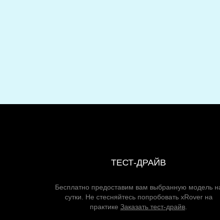
ТЕСТ-ДРАЙВ
Бесплатно предоставим вам выбранную модель н
сутки. Не стесняйтесь попробовать xRover на
практике
Заказать тест-драйв
.