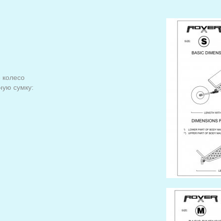
е колесо
ую сумку: