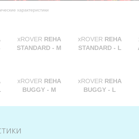
ические характеристики
A
xROVER
REHA
xROVER
REHA
S
STANDARD - M
STANDARD - L
A
xROVER
REHA
xROVER
REHA
L
BUGGY - M
BUGGY - L
стики