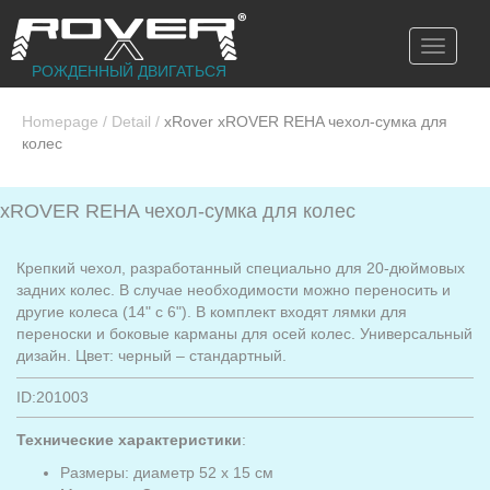
Toggle
navigati
РОЖДЕННЫЙ ДВИГАТЬСЯ
Homepage
/
Detail
/
xRover xROVER REHA чехол-сумка для
колес
xROVER REHA чехол-сумка для колес
Крепкий чехол, разработанный специально для 20-дюймовых
задних колес. В случае необходимости можно переносить и
другие колеса (14" с 6"). В комплект входят лямки для
переноски и боковые карманы для осей колес. Универсальный
дизайн. Цвет: черный – стандартный.
ID:201003
Технические характеристики
:
Размеры: диаметр 52 x 15 см