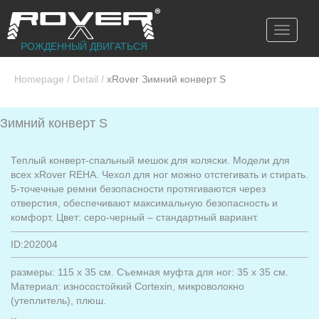
Toggle
navigati
РОЖДЕННЫЙ ДВИГАТЬСЯ
Homepage
/
Detail
/
xRover Зимний конверт S
Зимний конверт S
Теплый конверт-спальный мешок для коляски. Модели для
всех xRover REHA. Чехол для ног можно отстегивать и стирать.
5-точечные ремни безопасности протягиваются через
отверстия, обеспечивают максимальную безопасность и
комфорт. Цвет: серо-черный – стандартный вариант.
ID:202004
размеры: 115 х 35 см. Съемная муфта для ног: 35 х 35 см.
Материал: износостойкий Cortexin, микроволокно
(утеплитель), плюш.