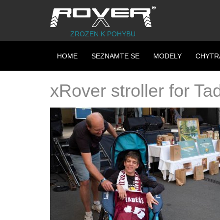
ZROZEN K POHYBU
HOME
SEZNAMTE SE
MODELY
CHYTR
xRover stroller for T