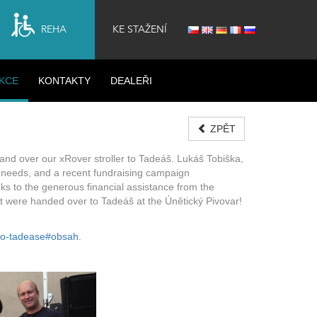
REHA
KE STAŽENÍ
KCE
KONTAKTY
DEALEŘI
ZPĚT
hand over our xRover stroller to Tadeáš. Lukáš Tobiška,
l needs, and a recent fundraising campaign
ks to the generous financial assistance from the
t were handed over to Tadeáš at the Únětický Pivovar!
pro-tadease#obsah
.