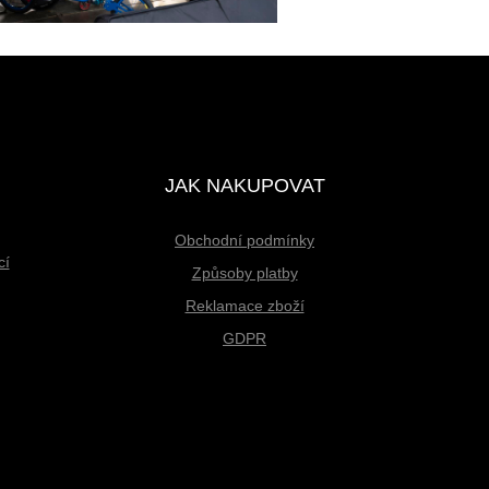
JAK NAKUPOVAT
Obchodní podmínky
cí
Způsoby platby
Reklamace zboží
GDPR