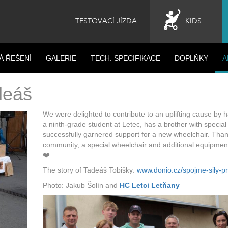
TESTOVACÍ JÍZDA
KIDS
Á ŘEŠENÍ
GALERIE
TECH. SPECIFIKACE
DOPLŇKY
A
adeáš
We were delighted to contribute to an uplifting cause by 
a ninth-grade student at Letec, has a brother with specia
successfully garnered support for a new wheelchair. Than
community, a special wheelchair and additional equipmen
❤️
The story of Tadeáš Tobišky:
www.donio.cz/spojme-sily-
Photo: Jakub Šolín and
HC Letci Letňany