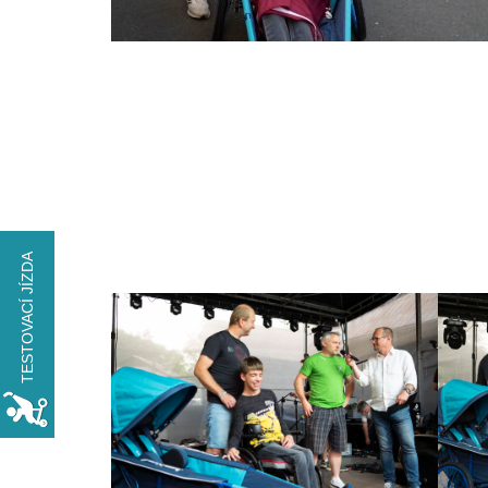
TESTOVACÍ JÍZDA
VYZKOUŠEJTE
xROVER na den
ZDARMA
REZERVOVAT