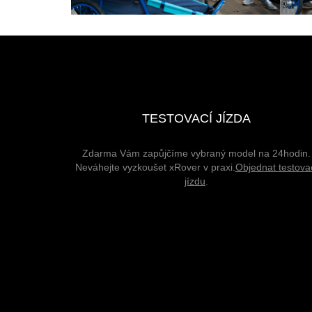
TESTOVACÍ JÍZDA
Zdarma Vám zapůjčíme vybraný model na 24hodin.
Neváhejte vyzkoušet xRover v praxi.
Objednat testova
jízdu
.