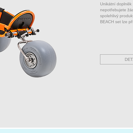
Unikátní doplněk 
nepotřebujete žá
spolehlivý produk
BEACH set lze př
DET