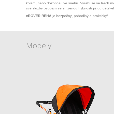
kolem, nebo dokonce i ve sněhu. Vyrábí se ve třech 
své služby osobám se sníženou hybností již od dětsk
xROVER REHA
je bezpečný, pohodlný a praktický!
Modely