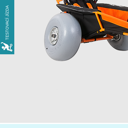
TESTOVACÍ JÍZDA
VYZKOUŠEJTE
xROVER na den
ZDARMA
REZERVOVAT