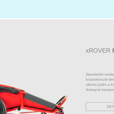
xROVER
Standardní model
kočárek/vozík tě
všechy jízdní a 
dostupné kompon
DET