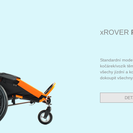
xROVER
Standardní model
kočárek/vozík tě
všechy jízdní a k
dokoupit všechn
DET