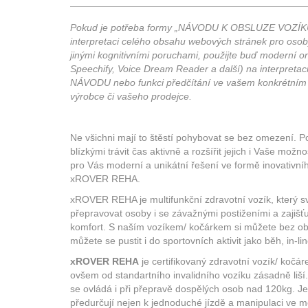
Státního zkušebního ústavu pro oba
klimatic
způsoby využití a stává se tak zcela
výjimeč
Pokud je potřeba formy „NÁVODU K OBSLUZE VOZÍKU
univerzálním: můžete v něm
nezbytn
interpretaci celého obsahu webových stránek pro osob
přepravovanou osobu vzít do města,
jinými kognitivními poruchami, použijte buď moderní onl
připojit ho za kolo, můžete s ním
Speechify, Voice Dream Reader a další) na interpretac
provozovat turistiku, jezdit na
NÁVODU nebo funkci předčítání ve vašem konkrétním p
inlinech, drandit ve sněhu a
výrobce či vašeho prodejce.
samozřejmě i běhat.
Ne všichni mají to štěstí pohybovat se bez omezení. P
blízkými trávit čas aktivně a rozšířit jejich i Vaše mo
VÍCE
pro Vás moderní a unikátní řešení ve formě inovativní
xROVER REHA.
xROVER REHA je multifunkční zdravotní vozík, který 
přepravovat osoby i se závažnými postiženími a zajišť
komfort. S naším vozíkem/ kočárkem si můžete bez obav
můžete se pustit i do sportovních aktivit jako běh, in-li
xROVER REHA
je certifikovaný zdravotní vozík/ kočá
ovšem od standartního invalidního vozíku zásadně liší
se ovládá i při přepravě dospělých osob nad 120kg. J
předurčují nejen k jednoduché jízdě a manipulaci ve mě