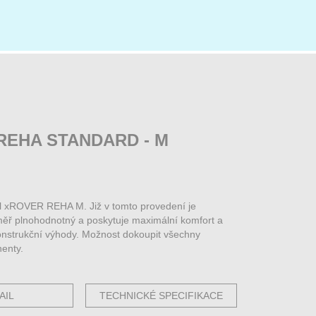
REHA STANDARD - M
 xROVER REHA M. Již v tomto provedení je
měř plnohodnotný a poskytuje maximální komfort a
konstrukční výhody. Možnost dokoupit všechny
enty.
AIL
TECHNICKÉ SPECIFIKACE