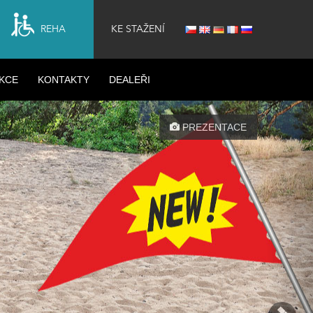
REHA
KE STAŽENÍ
KCE
KONTAKTY
DEALEŘI
Nex
PREZENTACE