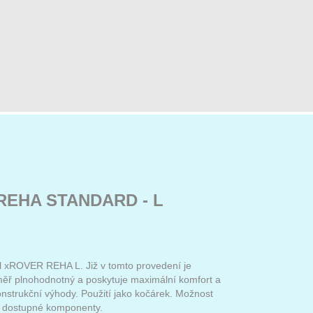
REHA STANDARD - L
 xROVER REHA L. Již v tomto provedení je
měř plnohodnotný a poskytuje maximální komfort a
onstrukční výhody. Použití jako kočárek. Možnost
y dostupné komponenty.