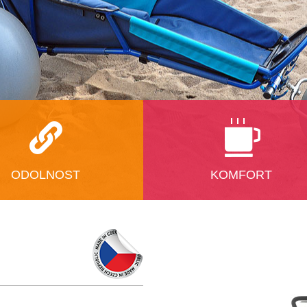
ODOLNOST
KOMFORT
valita je pro nás
V polstrované, snadno polohovat
jmostí. Dbáme o ni, i pokud
a ergonomicky tvarované sedačc
užité materiály. Skelet
se bude každý cítit velmi pohodln
 je celokovový, používáme
Nohy, hlavu a trup lze umístit mez
 hliníkové slitiny, pevnostní
měkké podpěry vnitřní vložky,
pojovací materiál je výhradně
pětibodové bezpečnostní pásy ho
oceli, která odolává
budou přidržovat na místě. A k