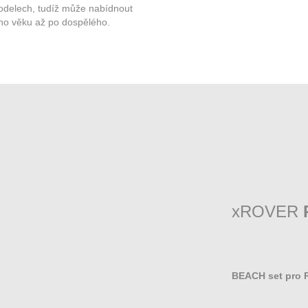
modelech, tudíž může nabídnout
ého věku až po dospělého.
xROVER
BEACH set pro R