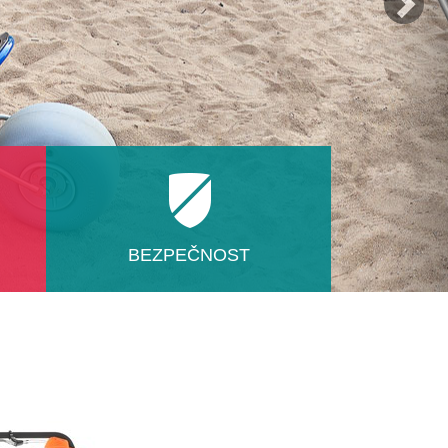
BEZPEČNOST
elné
Pokud jde o zajištění zdraví a
e
bezpečnosti, nemáme na trhu
ě.
konkurenci! Absence spojovacích
i
prvků z plastu, unikátní šikmé
zavěšení kol, vícenásobné jištění
sedačky, fixační vložka. To vše dá
Vám i přepravované osobě pocit