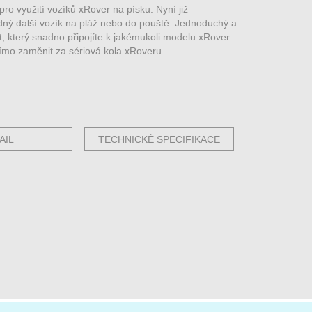
pro využití vozíků xRover na písku. Nyní již
dný další vozík na pláž nebo do pouště. Jednoduchý a
t, který snadno připojíte k jakémukoli modelu xRover.
ímo zaměnit za sériová kola xRoveru.
AIL
TECHNICKÉ SPECIFIKACE