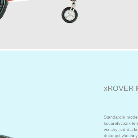
xROVER
Standardní model
kočárek/vozík tě
všechy jízdní a k
dokoupit všechn