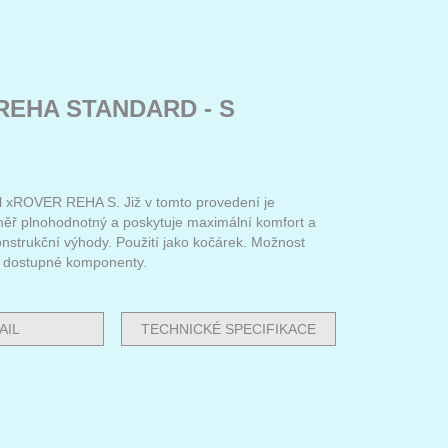
REHA STANDARD - S
 xROVER REHA S. Již v tomto provedení je
měř plnohodnotný a poskytuje maximální komfort a
onstrukční výhody. Použití jako kočárek. Možnost
y dostupné komponenty.
AIL
TECHNICKÉ SPECIFIKACE