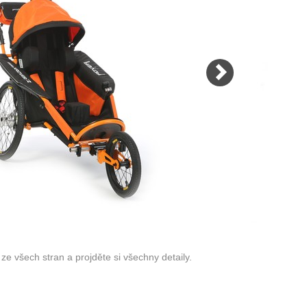
maximální jistoty. A to nemluvíme o
rů.
svařovaném trubkovém rámu a
ochranných hliníkových obloucích,
které ochrání transportovaného
dokonce i při nárazu nebo
převrácení vozíku!
VÍCE
ze všech stran a projděte si všechny detaily.