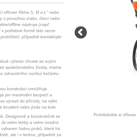
kým vlivům. Plasty jsou užity
dispozici je samozřejmě i spousta
ně a výhradně tam, kde je to
vnitřních kapes a úložných prosto
 xRover Reha S, M a L“ nebo
é.
y s poruchou zraku, čtení nebo
ine/offline nástroje (např:
i v potřebné formě této verze
VÍCE
rohlížeči, případně kontaktujte
VÍCE
okud i přesto chcete se svými
žnosti společenského života, máme
ho zdravotního vozíku/ kočárku
svou konstrukcí umožňuje
uje jim maximální bezpečí a
 vyrazit do přírody, na výlet,
ne bruslení nebo jízda na kole.
Prohlédněte si xRover 
rek. Designově a konstrukčně se
. Je velmi lehký a velmi snadno
e vybaven řadou prvků, které ho
stě, ale i v terénu, případně za