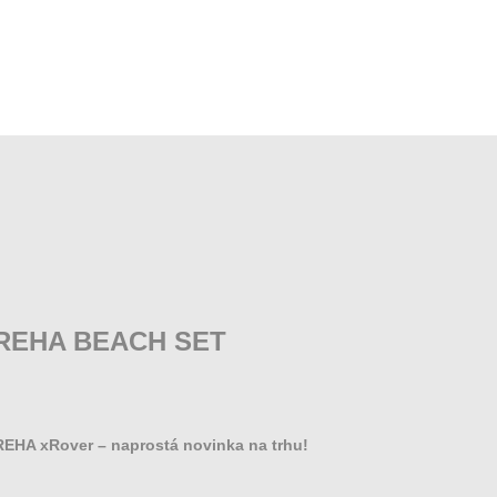
REHA BEACH SET
EHA xRover – naprostá novinka na trhu!