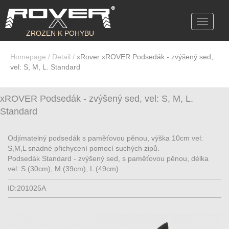
Toggle
navigati
ZROZEN K POHYBU
Homepage
/
Detail
/
xRover xROVER Podsedák - zvýšený sed,
vel: S, M, L. Standard
xROVER Podsedák - zvýšený sed, vel: S, M, L.
Standard
Odjímatelný podsedák s paměťovou pěnou, výška 10cm vel:
S,M,L snadné přichycení pomocí suchých zipů.
Podsedák Standard - zvýšený sed, s paměťovou pěnou, délka
vel: S (30cm), M (39cm), L (49cm)
ID:201025A