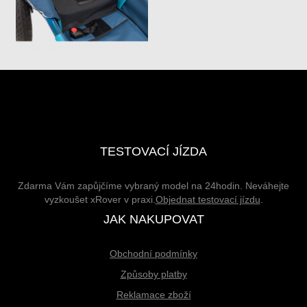
TESTOVACÍ JÍZDA
Zdarma Vám zapůjčíme vybraný model na 24hodin. Neváhejte
vyzkoušet xRover v praxi.
Objednat testovací jízdu
.
JAK NAKUPOVAT
Obchodní podmínky
Způsoby platby
Reklamace zboží