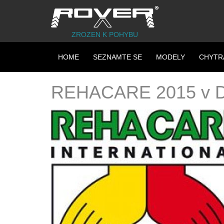
ZROZEN K POHYBU
HOME
SEZNAMTE SE
MODELY
CHYTR
REHACARE 2015 v D