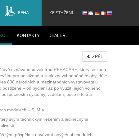
REHA
KE STAŽENÍ
KCE
KONTAKTY
DEALEŘI
ZPĚT
osvětově uznávaného veletrhu REHACARE, který se koná
devším pro postižené a jinak znevýhodněné osoby, dále
. Přes 800 národních a mezinárodních vystavovatelů
 postižené – od bydlení až po využití jejich volného
bezpečnostní systémy, vzdělání, péče o tělo a
ech modelech – S, M a L.
který svým technickým řešením a jedinečnými
blivostí.
š tým, přispěla k navázání nových obchodních