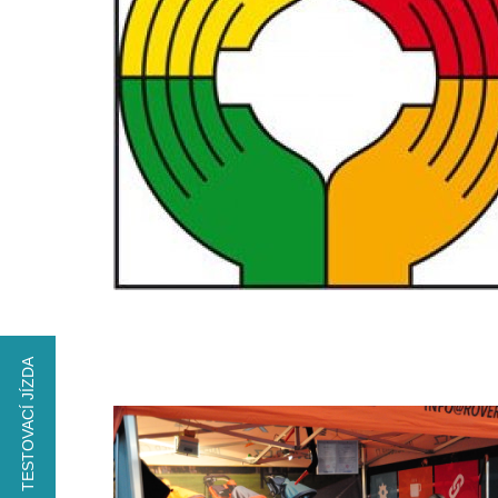
TESTOVACÍ JÍZDA
VYZKOUŠEJTE
xROVER na den
ZDARMA