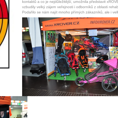
kontaktů a co je nejdůležitější, umožnila představit xRO
vzbudily velký zájem veřejnosti i odborníků z oblasti reh
Podařilo se nám najít mnoho přímých zákazníků, ale i vel