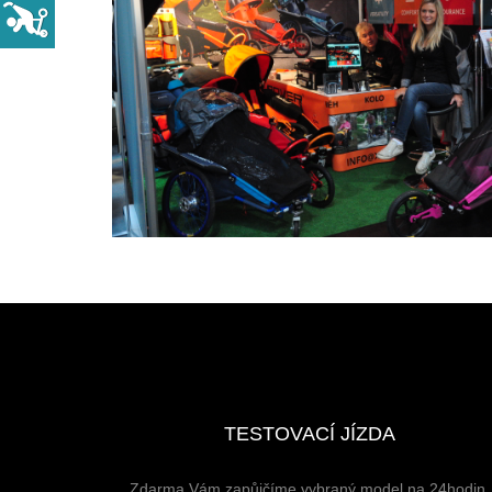
REZERVOVAT
TESTOVACÍ JÍZDA
Zdarma Vám zapůjčíme vybraný model na 24hodin.