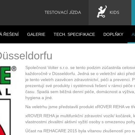
TESTOVACÍ JÍZDA
KIDS
Á ŘEŠENÍ
GALERIE
TECH. SPECIFIKACE
DOPLŇKY
A
üsseldorfu
Společnost Volter s.r.o. se tento podzim zúčastnila cel
každoročně v Düsseldorfu. Jedná se o veletržní akci pře
je tento veletrh zasvěcen zdravotnictví, péči a prevenci
prezentují své produkty i systémová řešení v rámci péče o
času. Spadá sem běžná denní péče, domácnost a výživa, 
hygiena a jiné.
Na veletrhu jsme představili produkt xROVER REHA ve tř
xROVER REHA je multifunkční zdravotní vozík/ kočárek, 
vlastnostmi zkvalitní aktivní vyžití osoby s omezenou pohy
Účast na REHACARE 2015 byla vítanou zkušeností pro ná