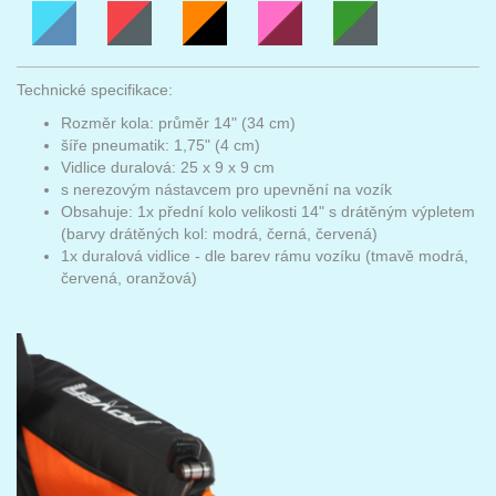
Technické specifikace:
Rozměr kola: průměr 14" (34 cm)
šíře pneumatik: 1,75" (4 cm)
Vidlice duralová: 25 x 9 x 9 cm
s nerezovým nástavcem pro upevnění na vozík
Obsahuje: 1x přední kolo velikosti 14" s drátěným výpletem
(barvy drátěných kol: modrá, černá, červená)
1x duralová vidlice - dle barev rámu vozíku (tmavě modrá,
červená, oranžová)