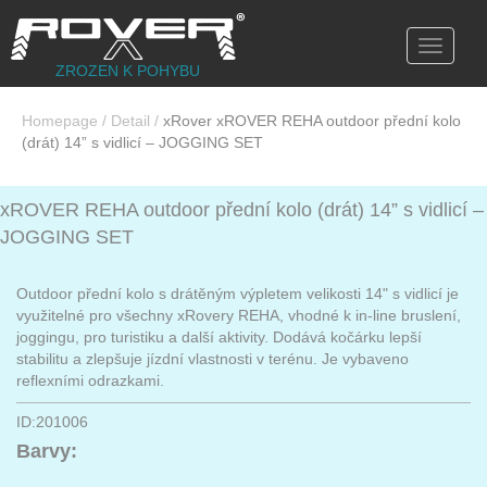
Toggle
navigati
ZROZEN K POHYBU
Homepage
/
Detail
/
xRover xROVER REHA outdoor přední kolo
(drát) 14” s vidlicí – JOGGING SET
xROVER REHA outdoor přední kolo (drát) 14” s vidlicí –
JOGGING SET
Outdoor přední kolo s drátěným výpletem velikosti 14" s vidlicí je
využitelné pro všechny xRovery REHA, vhodné k in-line bruslení,
joggingu, pro turistiku a další aktivity. Dodává kočárku lepší
stabilitu a zlepšuje jízdní vlastnosti v terénu. Je vybaveno
reflexními odrazkami.
ID:201006
Barvy: