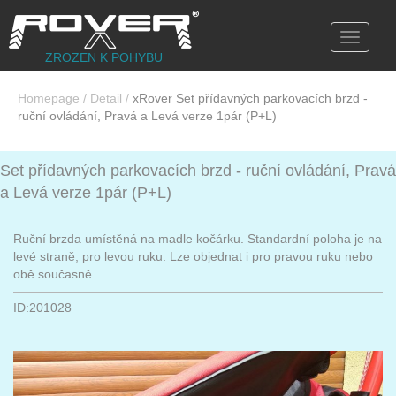
Toggle
navigati
ZROZEN K POHYBU
Homepage
/
Detail
/
xRover Set přídavných parkovacích brzd -
ruční ovládání, Pravá a Levá verze 1pár (P+L)
Set přídavných parkovacích brzd - ruční ovládání, Pravá
a Levá verze 1pár (P+L)
Ruční brzda umístěná na madle kočárku. Standardní poloha je na
levé straně, pro levou ruku. Lze objednat i pro pravou ruku nebo
obě současně.
ID:201028