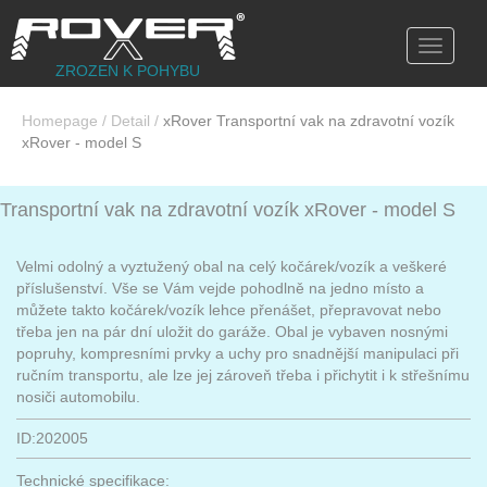
Toggle
navigati
ZROZEN K POHYBU
Homepage
/
Detail
/
xRover Transportní vak na zdravotní vozík
xRover - model S
Transportní vak na zdravotní vozík xRover - model S
Velmi odolný a vyztužený obal na celý kočárek/vozík a veškeré
příslušenství. Vše se Vám vejde pohodlně na jedno místo a
můžete takto kočárek/vozík lehce přenášet, přepravovat nebo
třeba jen na pár dní uložit do garáže. Obal je vybaven nosnými
popruhy, kompresními prvky a uchy pro snadnější manipulaci při
ručním transportu, ale lze jej zároveň třeba i přichytit i k střešnímu
nosiči automobilu.
ID:202005
Technické specifikace: