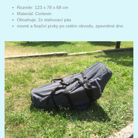
Rozměr: 123 x 78 x 68 cm
Materiál: Cortexin
Obsahuje: 2x stahovací pás
nosné a fixační prvky po celém obvodu, zpevněné dno