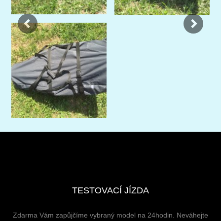
TESTOVACÍ JÍZDA
Zdarma Vám zapůjčíme vybraný model na 24hodin. Neváhejte