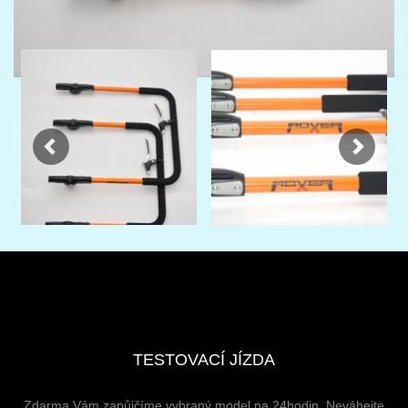
Previous
Next
TESTOVACÍ JÍZDA
Zdarma Vám zapůjčíme vybraný model na 24hodin. Neváhejte