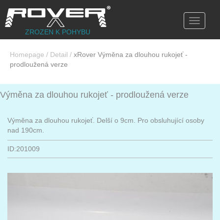
Toggle
navigati
ZROZEN K POHYBU
Homepage
/
Detail
/
xRover Výměna za dlouhou rukojeť -
prodloužená verze
Výměna za dlouhou rukojeť - prodloužená verze
Výměna za dlouhou rukojeť. Delší o 9cm. Pro obsluhující osoby
nad 190cm.
ID:201009